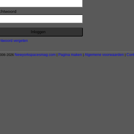
chtwoord
twoord vergeten
Newyorkspacesmag.com
Pagina maken
Algemene voorwaarden
Cont
2006-2026
|
|
|