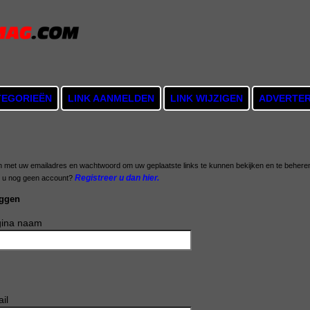
TEGORIEËN
LINK AANMELDEN
LINK WIJZIGEN
ADVERTE
n met uw emailadres en wachtwoord om uw geplaatste links te kunnen bekijken en te behere
Registreer u dan hier.
t u nog geen account?
oggen
ina naam
il