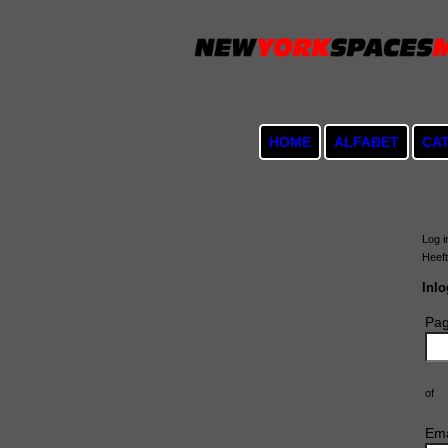
HOME
ALFABET
CA
Log i
Heef
Inl
Pag
of
Ema